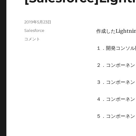
投
2019年5月23日
稿
カ
Salesforce
作成したLight
日:
テ
[Salesforce]Lightning
コメント
ゴ
コ
１．開発コンソル
リ
ン
ー
ポ
ー
２．コンポーネント
ネ
ン
３．コンポーネント
ト
削
除
４．コンポーネント
に
５．コンポーネント