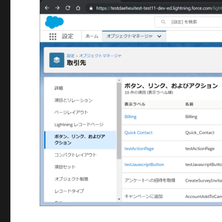
コ
ー
ド
作
成
に