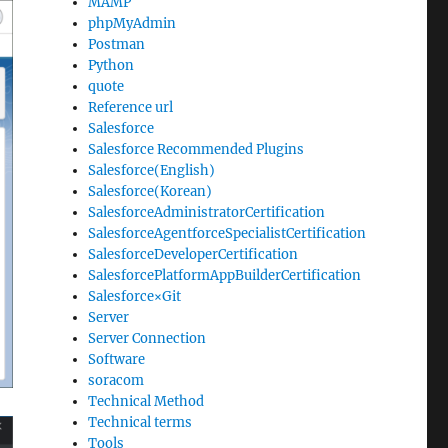
MAMP
phpMyAdmin
Postman
Python
quote
Reference url
Salesforce
Salesforce Recommended Plugins
Salesforce(English)
Salesforce(Korean)
SalesforceAdministratorCertification
SalesforceAgentforceSpecialistCertification
SalesforceDeveloperCertification
SalesforcePlatformAppBuilderCertification
Salesforce×Git
Server
Server Connection
Software
soracom
Technical Method
Technical terms
Tools