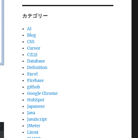
カテゴリー
AI
Blog
CSS
Cursor
C言語
Database
Definition
Excel
Firebase
github
Google Chrome
HubSpot
Japanese
Java
JavaScript
JMeter
Linux