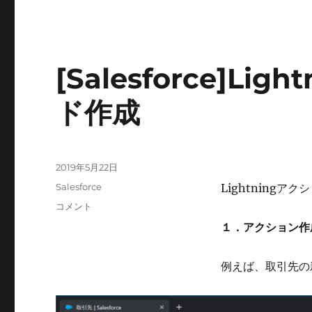
[Salesforce]L
ド作成
投
2019年5月22日
稿
カ
Salesforce
Lightning
日:
テ
[Salesforce]Lightning
コメント
ゴ
ア
１．アクション作
リ
ク
ー
シ
ョ
例えば、取引先の
ン
の
レ