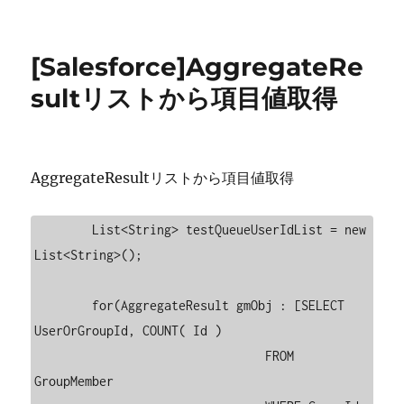
稿
テ
数
日:
ゴ
式
リ
で
[Salesforce]AggregateRe
ー
Slack
の
sultリストから項目値取得
@here
対
応
に
AggregateResultリストから項目値取得
        List<String> testQueueUserIdList = new 
List<String>();

        for(AggregateResult gmObj : [SELECT 
UserOrGroupId, COUNT( Id ) 

                                FROM 
GroupMember 
