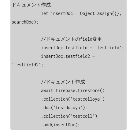
ドキュメント作成

            let insertDoc = Object.assign({}, 
searchDoc);

            //ドキュメントのfield変更

            insertDoc.testfield = 'testfield';

            insertDoc.testfield2 = 
'testfield2';

            //ドキュメント作成

            await firebase.firestore()

            .collection('testcolloya')

            .doc('testdocoya')

            .collection("testcoll")
