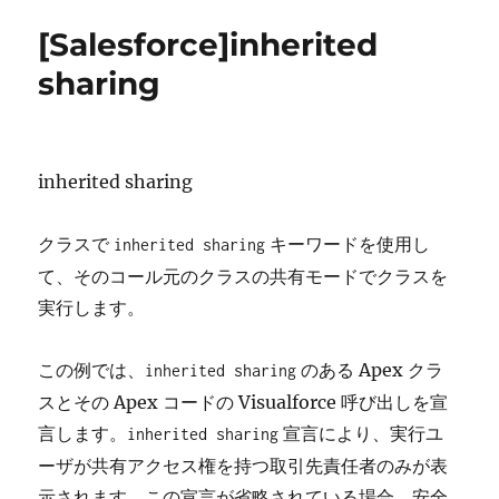
リ
[Salesforce]inherited
ー
sharing
inherited sharing
クラスで
キーワードを使用し
inherited sharing
て、そのコール元のクラスの共有モードでクラスを
実行します。
この例では、
のある Apex クラ
inherited sharing
スとその Apex コードの Visualforce 呼び出しを宣
言します。
宣言により、実行ユ
inherited sharing
ーザが共有アクセス権を持つ取引先責任者のみが表
示されます。この宣言が省略されている場合、安全