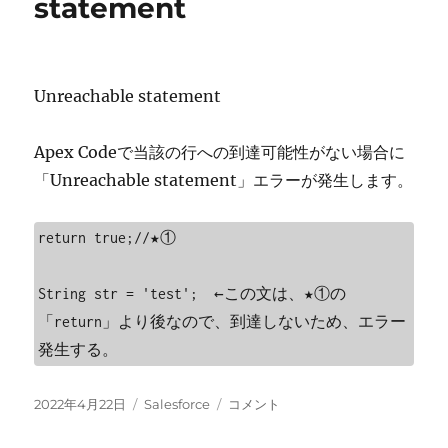
statement
項
目
値
取
Unreachable statement
得
に
Apex Codeで当該の行への到達可能性がない場合に
「Unreachable statement」エラーが発生します。
return true;//★①

String str = 'test';　←この文は、★①の
「return」より後なので、到達しないため、エラー
投
カ
[Salesforce]Unreachable
2022年4月22日
Salesforce
コメント
稿
テ
statement
日:
ゴ
に