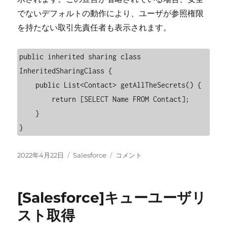
でないデフォルトの動作により、ユーザが参照権限
を持たない取引先責任者も表示されます。
public inherited sharing class 
InheritedSharingClass {

    public List<Contact> getAllTheSecrets() {

        return [SELECT Name FROM Contact];

    }

}
投
カ
[Salesforce]inherited
2022年4月22日
Salesforce
コメント
稿
テ
sharing
日:
ゴ
に
リ
[Salesforce]キューユーザリ
ー
スト取得