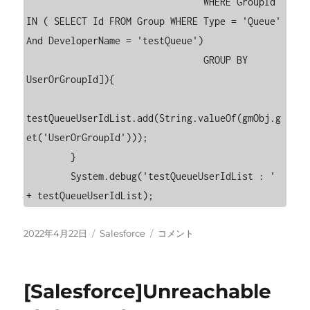
                                WHERE GroupId 
IN ( SELECT Id FROM Group WHERE Type = 'Queue' 
And DeveloperName = 'testQueue') 

                                GROUP BY 
UserOrGroupId]){

testQueueUserIdList.add(String.valueOf(gmObj.g
et('UserOrGroupId')));

        }

        System.debug('testQueueUserIdList : ' 
投
カ
[Salesforce]AggregateResult
2022年4月22日
Salesforce
コメント
稿
テ
リ
日:
ゴ
ス
リ
ト
[Salesforce]Unreachable
ー
か
ら