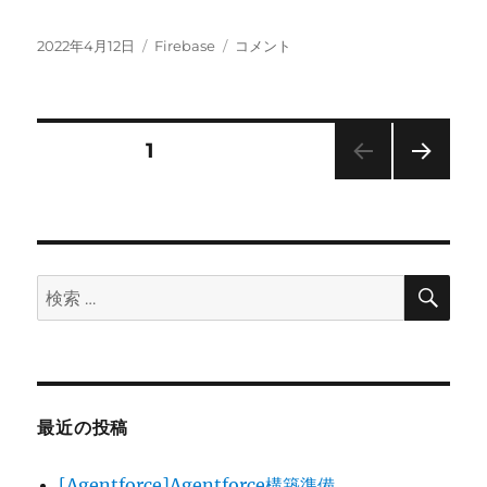
投
カ
[Firebase]
2022年4月12日
Firebase
コメント
稿
テ
ド
日:
ゴ
キ
リ
ュ
ー
メ
投
固定ページ
1
ン
ト
次の
稿
作
ペー
成
ジ
の
に
検
検
ペ
索
索:
ー
ジ
最近の投稿
送
[Agentforce]Agentforce構築準備