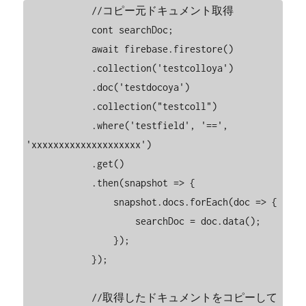
            //コピー元ドキュメント取得

            cont searchDoc;

            await firebase.firestore()

            .collection('testcolloya')

            .doc('testdocoya')

            .collection("testcoll")

            .where('testfield', '==', 
'xxxxxxxxxxxxxxxxxxxx')

            .get()

            .then(snapshot => {

                snapshot.docs.forEach(doc => {

                    searchDoc = doc.data();

                });

            });

            //取得したドキュメントをコピーして