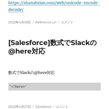
https://shanabrian.com/web/unicode-encode-
decode/
投
カ
[Reference
2022年4月29日
Reference url
コメント
稿
テ
url]Unicode
日:
ゴ
変
リ
換
[Salesforce]数式でSlackの
ー
に
@here対応
数式でSlackの@here対応
'<!here>'
投
カ
[Salesforce]
2022年4月27日
Salesforce
コメント