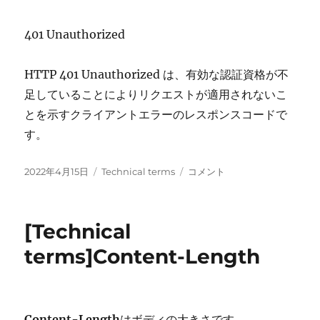
ス
ト
401 Unauthorized
取
得
に
HTTP 401 Unauthorized は、有効な認証資格が不
足していることによりリクエストが適用されないこ
とを示すクライアントエラーのレスポンスコードで
す。
投
カ
[Technical
2022年4月15日
Technical terms
コメント
稿
テ
terms]401
日:
ゴ
Unauthorized
リ
に
[Technical
ー
terms]Content-Length
Content-Length
はボディの大きさです。