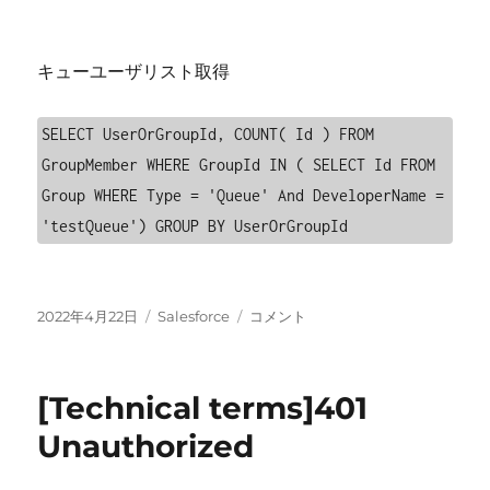
キューユーザリスト取得
SELECT UserOrGroupId, COUNT( Id ) FROM 
GroupMember WHERE GroupId IN ( SELECT Id FROM 
Group WHERE Type = 'Queue' And DeveloperName = 
'testQueue') GROUP BY UserOrGroupId
投
カ
[Salesforce]
2022年4月22日
Salesforce
コメント
稿
テ
キ
日:
ゴ
ュ
リ
ー
[Technical terms]401
ー
ユ
ー
Unauthorized
ザ
リ