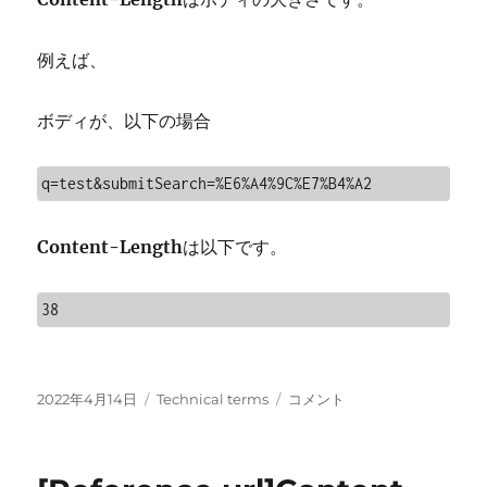
例えば、
ボディが、以下の場合
q=test&submitSearch=%E6%A4%9C%E7%B4%A2
Content-Length
は以下です。
38
投
カ
[Technical
2022年4月14日
Technical terms
コメント
稿
テ
terms]Content-
日:
ゴ
Length
リ
に