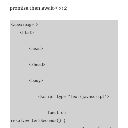
promise.then,awaitその２
<apex:page >

    <html>

        <head>

        </head>

        <body>

            <script type="text/javascript">

                function 
resolveAfter2Seconds() {
