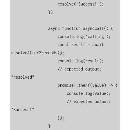
                    resolve('Success!');

                });

                async function asyncCall() {

                    console.log('calling');

                    const result = await 
resolveAfter2Seconds();

                    console.log(result);

                    // expected output: 
"resolved"

                    promise1.then((value) => {

                        console.log(value);

                        // expected output: 
"Success!"

                    });

                }
