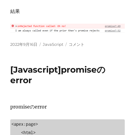
結果
投
カ
[Javascript]promise
2022年9月16日
JavaScript
コメント
稿
テ
の
日:
ゴ
catch,then
リ
に
[Javascript]promiseの
ー
error
promiseのerror
<apex:page>

    <html>
