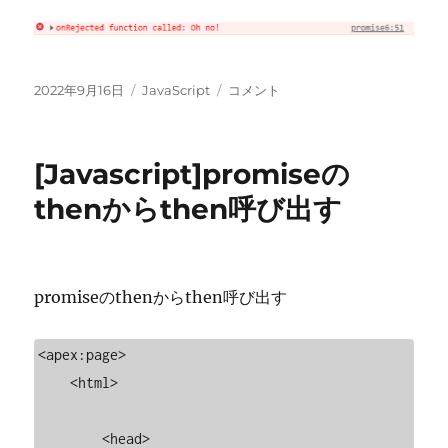
投
カ
[Javascript]promise
2022年9月16日
JavaScript
コメント
稿
テ
の
日:
ゴ
error
リ
に
[Javascript]promiseの
ー
thenからthen呼び出す
promiseのthenからthen呼び出す
<apex:page>

    <html>

        <head>
