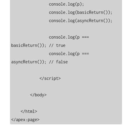
                console.log(p);

                console.log(basicReturn());

                console.log(asyncReturn());

                console.log(p === 
basicReturn()); // true

                console.log(p === 
asyncReturn()); // false

            </script>

        </body>

    </html>

</apex:page>