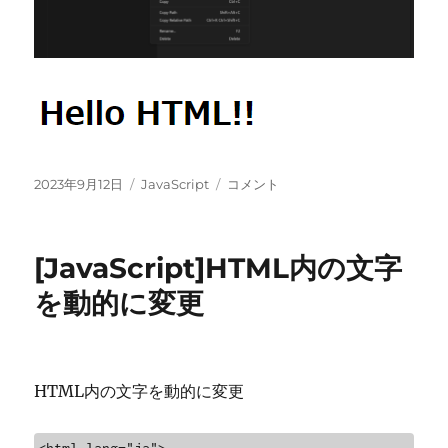
投
カ
[JavaScript]Learning
2023年9月12日
JavaScript
コメント
稿
テ
JavaScript
日:
ゴ
with
リ
VS-
[JavaScript]HTML内の文字
ー
Code
に
を動的に変更
HTML内の文字を動的に変更