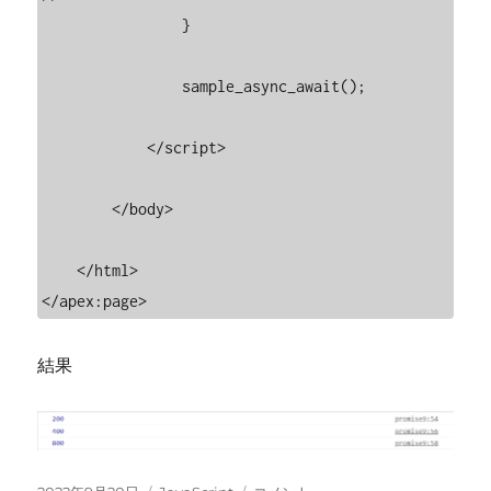
                }

                sample_async_await();

            </script>

        </body>

    </html>

</apex:page>
結果