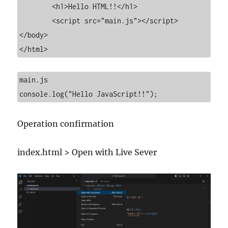
	<h1>Hello HTML!!</h1>

	<script src="main.js"></script>

</body>

</html>
main.js

console.log("Hello JavaScript!!");
Operation confirmation
index.html > Open with Live Sever