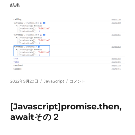
結果
投
カ
[Javascript]promise.then,await
2022年9月20日
JavaScript
コメント
稿
テ
そ
日:
ゴ
の
リ
３
[Javascript]promise.then,
ー
に
awaitその２