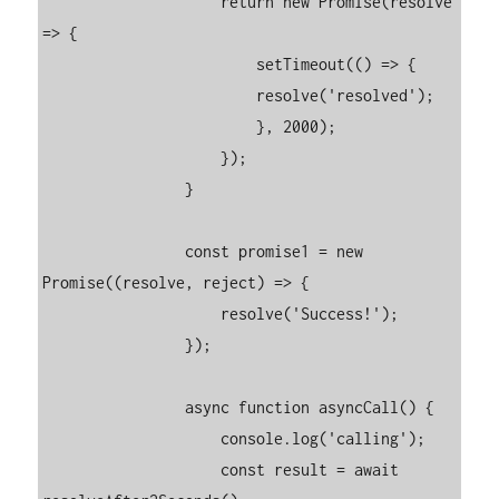
                    return new Promise(resolve 
=> {

                        setTimeout(() => {

                        resolve('resolved');

                        }, 2000);

                    });

                }

                const promise1 = new 
Promise((resolve, reject) => {

                    resolve('Success!');

                });

                async function asyncCall() {

                    console.log('calling');

                    const result = await 