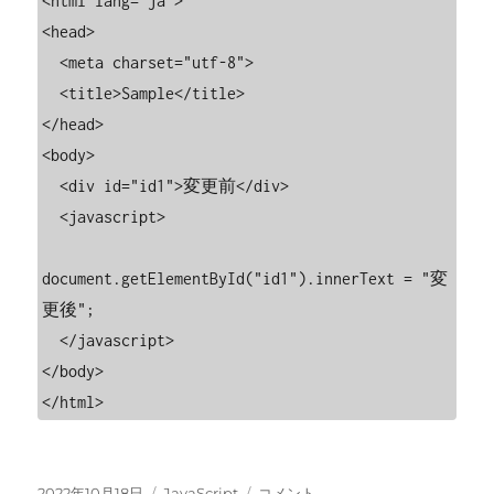
<html lang="ja">

<head>

  <meta charset="utf-8">

  <title>Sample</title>

</head>

<body>

  <div id="id1">変更前</div>

  <javascript>

document.getElementById("id1").innerText = "変
更後";

  </javascript>

</body>

</html>
投
カ
[JavaScript]HTML
2022年10月18日
JavaScript
コメント