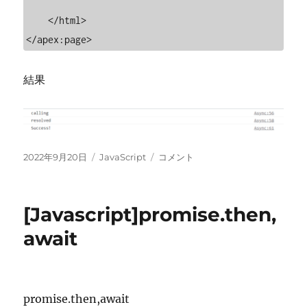
    </html>

</apex:page>
結果
投
カ
[Javascript]promise.then,await
2022年9月20日
JavaScript
コメント
稿
テ
そ
日:
ゴ
の
リ
２
[Javascript]promise.then,
ー
に
await
promise.then,await