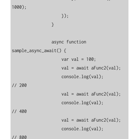
1000);

                    });

                }

                async function 
sample_async_await() {

                    var val = 100;

                    val = await aFunc2(val);

                    console.log(val);                    
// 200

                    val = await aFunc2(val);

                    console.log(val);                    
// 400

                    val = await aFunc2(val);

                    console.log(val);                    
// 800
