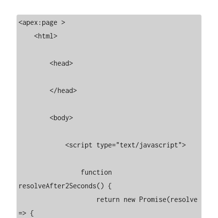
<apex:page >

    <html>

        <head>

        </head>

        <body>

            <script type="text/javascript">

                function 
resolveAfter2Seconds() {

                    return new Promise(resolve 
=> {
