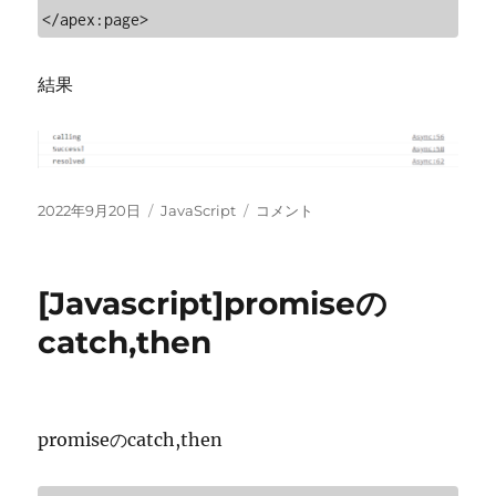
</apex:page>
結果
投
カ
[Javascript]promise.then,await
2022年9月20日
JavaScript
コメント
稿
テ
に
日:
ゴ
リ
[Javascript]promiseの
ー
catch,then
promiseのcatch,then