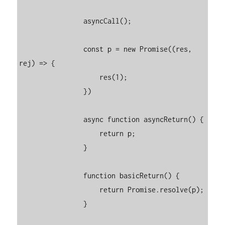
                asyncCall();

                const p = new Promise((res, 
rej) => {

                    res(1);

                })

                async function asyncReturn() {

                    return p;

                }

                function basicReturn() {

                    return Promise.resolve(p);

                }
