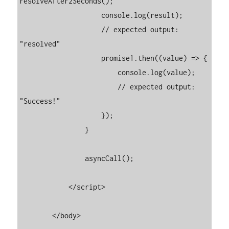
resolveAfter2Seconds();

                    console.log(result);

                    // expected output: 
"resolved"

                    promise1.then((value) => {

                        console.log(value);

                        // expected output: 
"Success!"

                    });

                }

                asyncCall();

            </script>

        </body>
