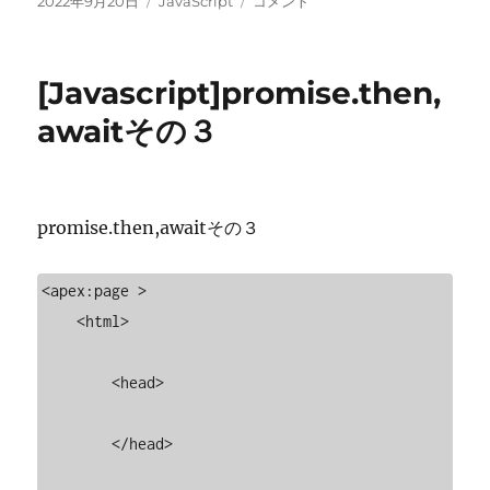
投
カ
[Javascript]
2022年9月20日
JavaScript
コメント
稿
テ
非
日:
ゴ
同
リ
期
[Javascript]promise.then,
ー
関
数
awaitその３
を
同
期
関
promise.then,awaitその３
数
っ
ぽ
<apex:page >

く
    <html>

呼
び
出
        <head>

す
(async/await)
に
        </head>
