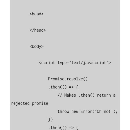
        <head>

        </head>

        <body>

            <script type="text/javascript">

                Promise.resolve()

                .then(() => {

                    // Makes .then() return a 
rejected promise

                    throw new Error('Oh no!');

                })

                .then(() => {
