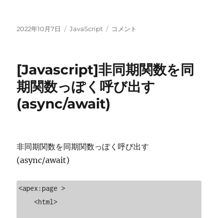
投
カ
[Javascript]axios
2022年10月7日
JavaScript
コメント
稿
テ
使
日:
ゴ
い
リ
方
[Javascript]非同期関数を同
ー
に
期関数っぽく呼び出す
(async/await)
非同期関数を同期関数っぽく呼び出す
(async/await)
<apex:page >

    <html>
