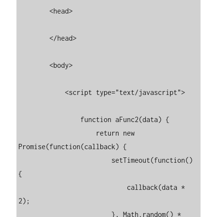
        <head>

        </head>

        <body>

            <script type="text/javascript">

                function aFunc2(data) {

                    return new 
Promise(function(callback) {

                        setTimeout(function() 
{

                            callback(data * 
2);

                        }, Math.random() * 