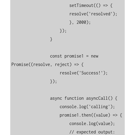
                        setTimeout(() => {

                        resolve('resolved');

                        }, 2000);

                    });

                }

                const promise1 = new 
Promise((resolve, reject) => {

                    resolve('Success!');

                });

                async function asyncCall() {

                    console.log('calling');

                    promise1.then((value) => {

                        console.log(value);

                        // expected output: 