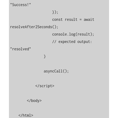
"Success!"

                    });

                    const result = await 
resolveAfter2Seconds();

                    console.log(result);

                    // expected output: 
"resolved"

                }

                asyncCall();

            </script>

        </body>

    </html>
