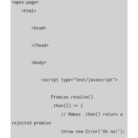
<apex:page>

    <html>

        <head>

        </head>

        <body>

            <script type="text/javascript">

                Promise.resolve()

                .then(() => {

                    // Makes .then() return a 
rejected promise

                    throw new Error('Oh no!');
