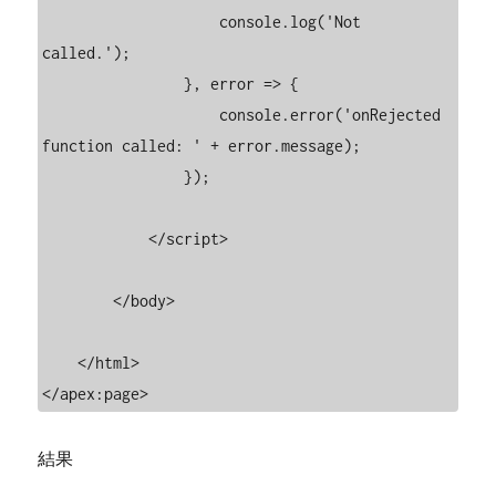
                    console.log('Not 
called.');

                }, error => {

                    console.error('onRejected 
function called: ' + error.message);

                });

            </script>

        </body>

    </html>

</apex:page>
結果