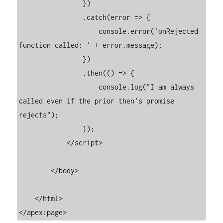
                })

                .catch(error => {

                    console.error('onRejected 
function called: ' + error.message);

                })

                .then(() => {

                    console.log("I am always 
called even if the prior then's promise 
rejects");

                });

            </script>

        </body>

    </html>

</apex:page>