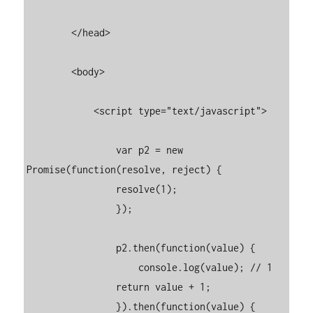
        </head>

        <body>

            <script type="text/javascript">

                var p2 = new 
Promise(function(resolve, reject) {

                resolve(1);

                });

                p2.then(function(value) {

                    console.log(value); // 1

                return value + 1;

                }).then(function(value) {
