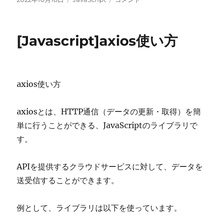
稿
テ
内
日:
ゴ
の
リ
文
[Javascript]axios使い方
ー
字
を
動
的
に
axios使い方
変
更
axiosとは、HTTP通信（データの更新・取得）を簡
に
単に行うことができる、JavaScriptのライブラリで
す。
APIを提供するクラウドサービスに対して、データを
送受信することができます。
例として、ライブラリは以下を使っています。