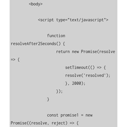
        <body>

            <script type="text/javascript">

                function 
resolveAfter2Seconds() {

                    return new Promise(resolve 
=> {

                        setTimeout(() => {

                        resolve('resolved');

                        }, 2000);

                    });

                }

                const promise1 = new 
Promise((resolve, reject) => {
