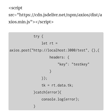
<script
src=”https://cdn.jsdelivr.net/npm/axios/dist/a
xios.min.js”></script>
            try {

                let rt = 
axios.post("http://localhost:3000/test", {},{

                    headers: {

                        "key": "testkey"

                    }

                });

                tk = rt.data.tk;

            }catch(error){

                console.log(error);

            }