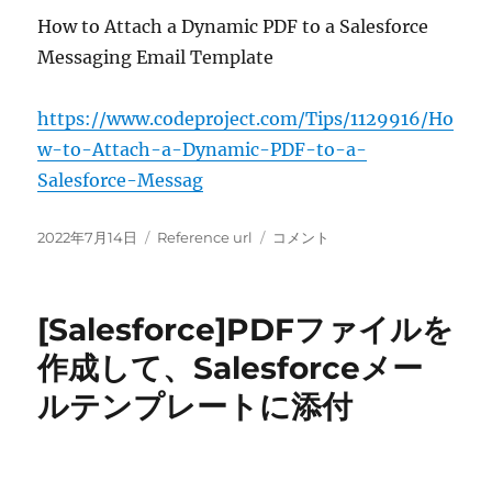
レ
How to Attach a Dynamic PDF to a Salesforce
ー
Messaging Email Template
ト
に
添
https://www.codeproject.com/Tips/1129916/Ho
付
w-to-Attach-a-Dynamic-PDF-to-a-
す
Salesforce-Messag
る
方
法
投
カ
[Reference
2022年7月14日
Reference url
コメント
に
稿
テ
url]How
日:
ゴ
to
リ
Attach
[Salesforce]PDFファイルを
ー
a
Dynamic
作成して、Salesforceメー
PDF
ルテンプレートに添付
to
a
Salesforce
Messaging
Email