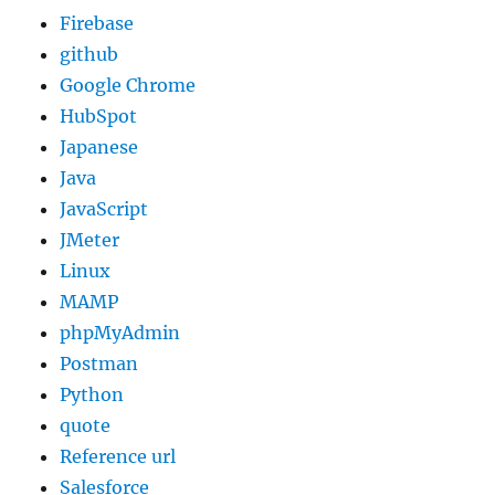
Firebase
github
Google Chrome
HubSpot
Japanese
Java
JavaScript
JMeter
Linux
MAMP
phpMyAdmin
Postman
Python
quote
Reference url
Salesforce