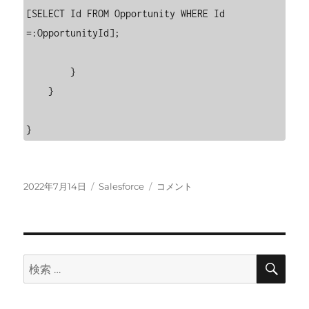
[SELECT Id FROM Opportunity WHERE Id 
=:OpportunityId];

        }

    }

}
投
カ
[Salesforce]PDF
2022年7月14日
Salesforce
コメント
稿
テ
フ
日:
ゴ
ァ
リ
イ
ー
ル
を
検
検
索
作
索:
成
し