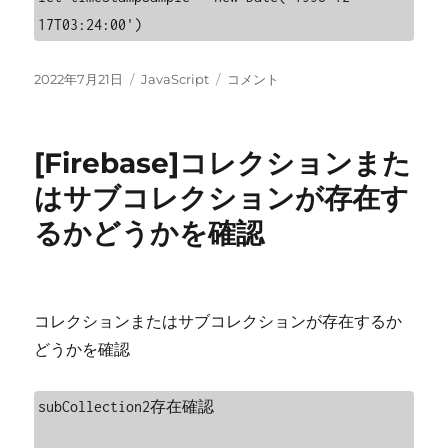
ー
17T03:24:00')
マ
ッ
ト
投
カ
[Javascript]
2022年7月21日
JavaScript
コメント
変
稿
テ
日
換
日:
ゴ
付
に
リ
日
[Firebase]コレクションまた
ー
時
デ
はサブコレクションが存在す
ー
るかどうかを確認
タ
を
timestamp
へ
変
コレクションまたはサブコレクションが存在するか
換
どうかを確認
に
subCollection2存在確認
