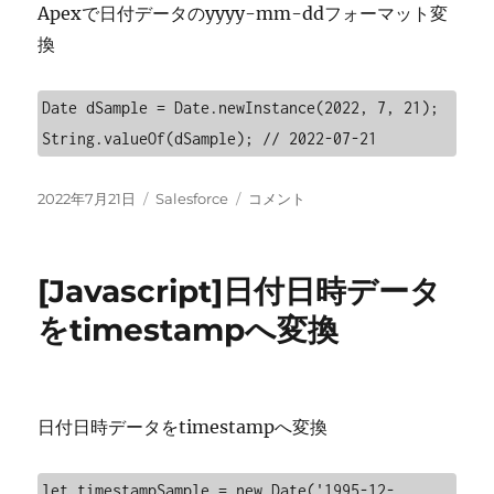
参
Apexで日付データのyyyy-mm-ddフォーマット変
照
換
に
Date dSample = Date.newInstance(2022, 7, 21);

String.valueOf(dSample); // 2022-07-21
投
カ
[Salesforce]Apex
2022年7月21日
Salesforce
コメント
稿
テ
で
日:
ゴ
日
リ
付
[Javascript]日付日時データ
ー
デ
ー
をtimestampへ変換
タ
の
yyyy-
mm-
日付日時データをtimestampへ変換
dd
フ
ォ
let timestampSample = new Date('1995-12-