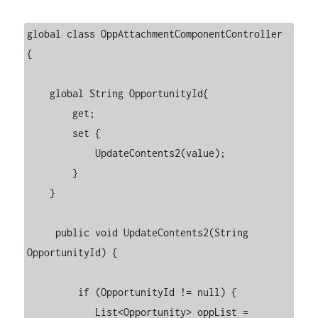
global class OppAttachmentComponentController 
{

    global String OpportunityId{ 

        get;

        set {

            UpdateContents2(value);

        } 

    }

     public void UpdateContents2(String 
OpportunityId) {

         if (OpportunityId != null) {

            List<Opportunity> oppList = 