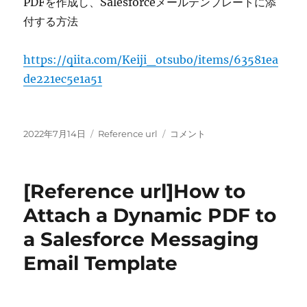
PDFを作成し、Salesforceメールテンプレートに添
コ
付する方法
レ
ク
シ
https://qiita.com/Keiji_otsubo/items/63581ea
ョ
de221ec5e1a51
ン
が
存
在
投
カ
[Reference
2022年7月14日
Reference url
コメント
す
稿
テ
url]PDF
る
日:
ゴ
を
か
リ
作
ど
[Reference url]How to
ー
成
う
し、
Attach a Dynamic PDF to
か
Salesforce
を
a Salesforce Messaging
メ
確
ー
認
Email Template
ル
に
テ
ン
プ