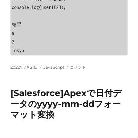
console.log(user1[2]);

結果

a

2

Tokyo
投
カ
[Javascript]
2022年7月21日
JavaScript
コメント
稿
テ
多
日:
ゴ
次
リ
元
[Salesforce]Apexで日付デ
ー
配
列
ータのyyyy-mm-ddフォー
で
マット変換
該
当
要
素