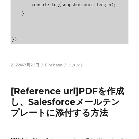
        console.log(snapshot.docs.length);

    }

投
カ
[Firebase]
2022年7月20日
Firebase
コメント
稿
テ
コ
日:
ゴ
レ
リ
ク
[Reference url]PDFを作成
ー
シ
ョ
し、Salesforceメールテン
ン
プレートに添付する方法
ま
た
は
サ
ブ