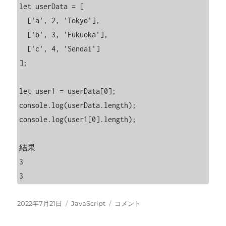
let userData = [

  ['a', 2, 'Tokyo'],

  ['b', 3, 'Fukuoka'],

  ['c', 4, 'Sendai']

];

let user1 = userData[0];

console.log(userData.length);

console.log(user1[0].length);

結果

3

3
投
カ
[Javascript]
2022年7月21日
JavaScript
コメント
稿
テ
多
日:
ゴ
次