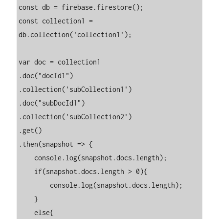
const db = firebase.firestore();

const collection1 = 
db.collection('collection1');

var doc = collection1

.doc("docId1")

.collection('subCollection1')

.doc("subDocId1")

.collection('subCollection2')

.get()

.then(snapshot => {

    console.log(snapshot.docs.length);

    if(snapshot.docs.length > 0){

        console.log(snapshot.docs.length);

    }

    else{
