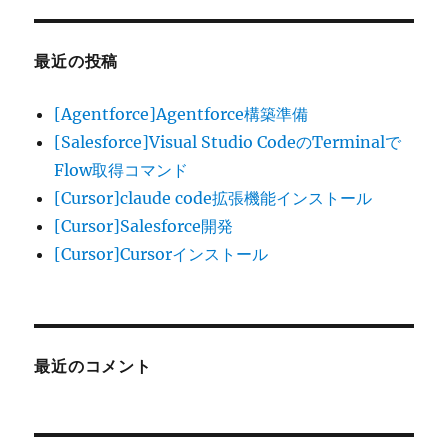
て、
Salesforce
メ
最近の投稿
ー
ル
[Agentforce]Agentforce構築準備
テ
ン
[Salesforce]Visual Studio CodeのTerminalで
プ
Flow取得コマンド
レ
[Cursor]claude code拡張機能インストール
ー
ト
[Cursor]Salesforce開発
に
[Cursor]Cursorインストール
添
付
に
最近のコメント