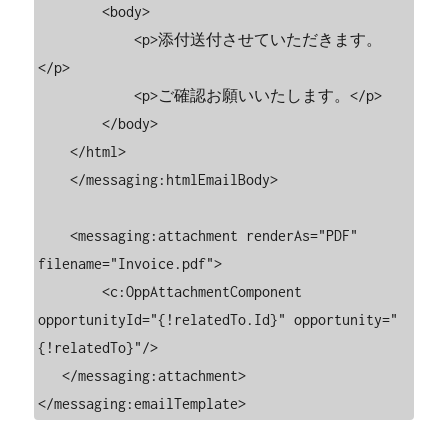
        <body>

            <p>添付送付させていただきます。
</p>

            <p>ご確認お願いいたします。</p>

        </body>

    </html>

    </messaging:htmlEmailBody>

    <messaging:attachment renderAs="PDF" 
filename="Invoice.pdf">

        <c:OppAttachmentComponent 
opportunityId="{!relatedTo.Id}" opportunity="
{!relatedTo}"/>

   </messaging:attachment>

</messaging:emailTemplate>