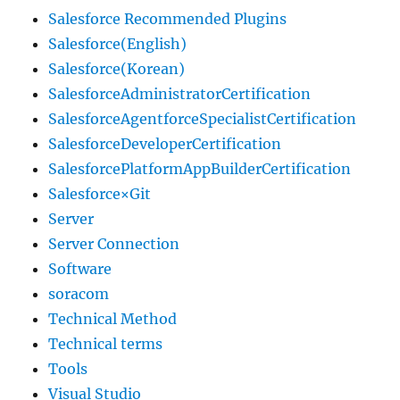
Salesforce Recommended Plugins
Salesforce(English)
Salesforce(Korean)
SalesforceAdministratorCertification
SalesforceAgentforceSpecialistCertification
SalesforceDeveloperCertification
SalesforcePlatformAppBuilderCertification
Salesforce×Git
Server
Server Connection
Software
soracom
Technical Method
Technical terms
Tools
Visual Studio