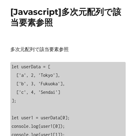
リ
元
[Javascript]多次元配列で該
ー
配
列
当要素参照
で
サ
イ
ズ
多次元配列で該当要素参照
取
得
に
let userData = [

  ['a', 2, 'Tokyo'],

  ['b', 3, 'Fukuoka'],

  ['c', 4, 'Sendai']

];

let user1 = userData[0];

console.log(user1[0]);

console.log(user1[1]);
