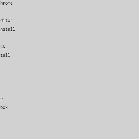
hrome



ditor 

nstall

ck

tall

e

box


