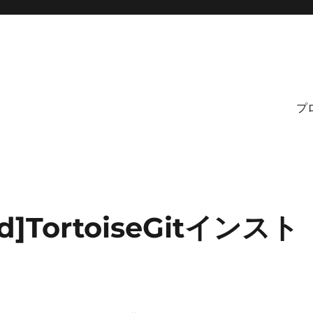
プ
od]TortoiseGitインスト