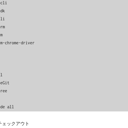
cli

dk

li

rm

m

m-chrome-driver

l

eGit

ree



ade all
チェックアウト