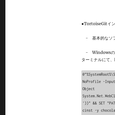
●TortoiseGi
- 基本的なソフト
- Window
ターミナルにて、
@"%SystemRoot%\
NoProfile -Inpu
Object 
System.Net.WebC
'))" && SET "PAT
cinst -y chocola