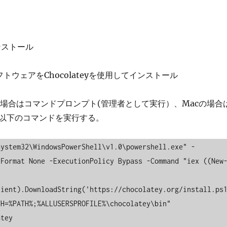
tインストール
ウェアをChocolateyを使用してインストール
sの場合はコマンドプロンプト(管理者として実行）、Macの場合
以下のコマンドを実行する。
System32\WindowsPowerShell\v1.0\powershell.exe" -
tFormat None -ExecutionPolicy Bypass -Command "iex ((New
lient).DownloadString('https://chocolatey.org/install.ps
H=%PATH%;%ALLUSERSPROFILE%\chocolatey\bin"

tey
