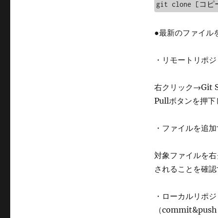
git clone [コ
●最新のファイル
・リモートリポジト
右クリック→Git 
Pullボタンを
・ファイルを追加
対象ファイルを右ク
されることを確認
・ローカルリポジ
（commit&pus