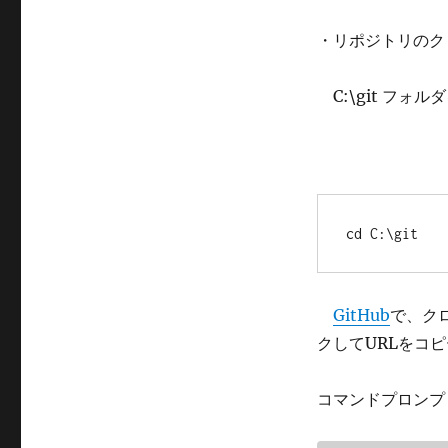
・リポジトリのク
C:\git フォル
cd C:\git
GitHub
で、クロ
クしてURLをコ
コマンドプロンプ