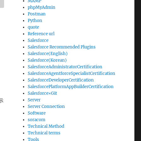
MAMP
phpMyAdmin
Postman
Python
quote
Reference url
Salesforce
Salesforce Recommended Plugins
Salesforce(English)
Salesforce(Korean)
SalesforceAdministratorCertification
SalesforceAgentforceSpecialistCertification
SalesforceDeveloperCertification
SalesforcePlatformAppBuilderCertification
Salesforce×Git
示
Server
Server Connection
Software
soracom
Technical Method
Technical terms
Tools