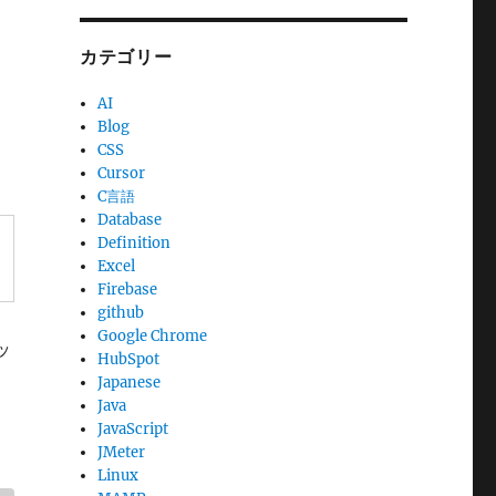
カテゴリー
AI
Blog
CSS
Cursor
C言語
Database
Definition
Excel
Firebase
github
Google Chrome
ッ
HubSpot
Japanese
Java
JavaScript
JMeter
Linux