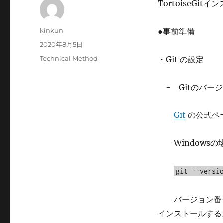
TortoiseG
投
kinkun
●事前準備
稿
投
2020年8月5日
者
稿
カ
Technical Method
・Git の設定
日:
テ
ゴ
- Gitのバー
リ
ー
Git
の公式ペ
Windowsの
git --versi
バージョン番号が
インストールする