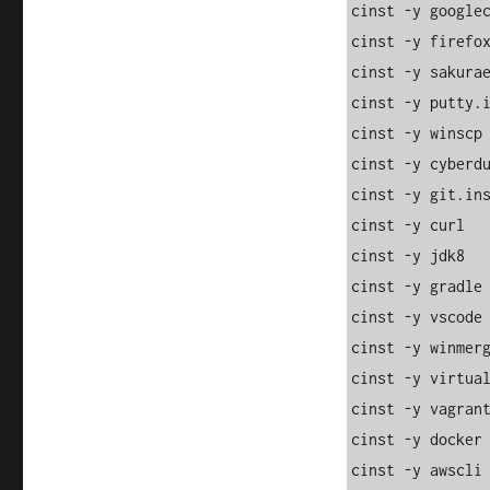
cinst -y googlec
cinst -y firefox
cinst -y sakurae
cinst -y putty.i
cinst -y winscp

cinst -y cyberdu
cinst -y git.ins
cinst -y curl

cinst -y jdk8

cinst -y gradle

cinst -y vscode

cinst -y winmerg
cinst -y virtual
cinst -y vagrant
cinst -y docker

cinst -y awscli
