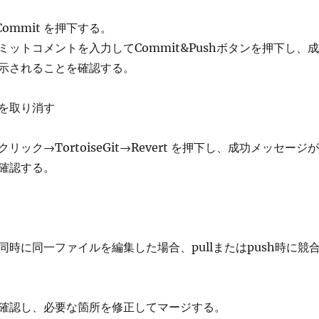
Commit を押下する。
ットコメントを入力してCommit&Pushボタンを押下し、成
示されることを確認する。
を取り消す
ック→TortoiseGit→Revert を押下し、成功メッセージが
確認する。
時に同一ファイルを編集した場合、pullまたはpush時に競
認し、必要な箇所を修正してマージする。