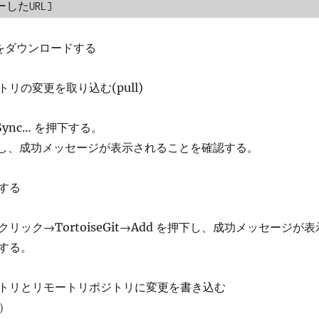
ピーしたURL]
をダウンロードする
リの変更を取り込む(pull)
Sync…​ を押下する。
押下し、成功メッセージが表示されることを確認する。
する
リック→TortoiseGit→Add を押下し、成功メッセージが表
する。
トリとリモートリポジトリに変更を書き込む
h）