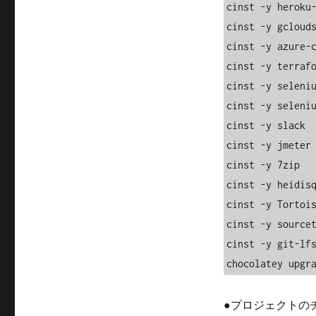
cinst -y heroku-
cinst -y gclouds
cinst -y azure-c
cinst -y terrafo
cinst -y seleniu
cinst -y seleniu
cinst -y slack

cinst -y jmeter

cinst -y 7zip

cinst -y heidisq
cinst -y Tortois
cinst -y sourcet
cinst -y git-lfs
chocolatey upgr
●プロジェクトの