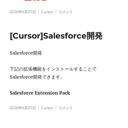
投
カ
[Cursor]claude
2026年5月27日
Cursor
コメント
稿
テ
code
日:
ゴ
拡
リ
張
[Cursor]Salesforce開発
ー
機
能
イ
Salesforce開発
ン
ス
ト
下記の拡張機能をインストールすることで
ー
Salesforce開発できます。
ル
に
Salesforce Extension Pack
投
カ
[Cursor]Salesforce
2026年5月27日
Cursor
コメント
稿
テ
開
日:
ゴ
発
リ
に