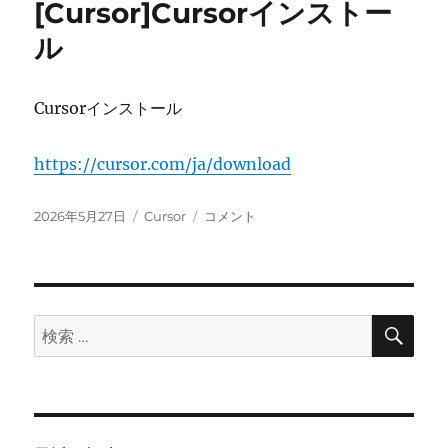
[Cursor]Cursorインストー
ー
ル
Cursorインストール
https://cursor.com/ja/download
投
カ
[Cursor]Cursor
2026年5月27日
Cursor
コメント
稿
テ
イ
日:
ゴ
ン
リ
ス
ー
ト
ー
検
検
索
ル
索:
に