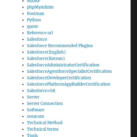
MAMP
phpMyAdmin
Postman
Python
quote
Reference url
Salesforce
Salesforce Recommended Plugins
Salesforce(English)
Salesforce(Korean)
SalesforceAdministratorCertification
SalesforceAgentforceSpecialistCertification
SalesforceDeveloperCertification
SalesforcePlatformAppBuilderCertification
Salesforce×Git
Server
Server Connection
Software
soracom
Technical Method
Technical terms
Tools