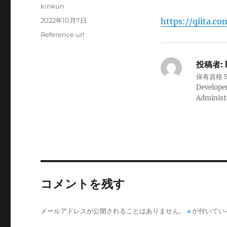
投
kinkun
稿
投
2022年10月7日
https://qiita.c
者
稿
カ
Reference url
日:
テ
ゴ
投稿者:
リ
ー
保有資格 Sale
Developer
Administ
コメントを残す
メールアドレスが公開されることはありません。
※
が付いてい