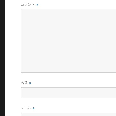
コメント
※
名前
※
メール
※