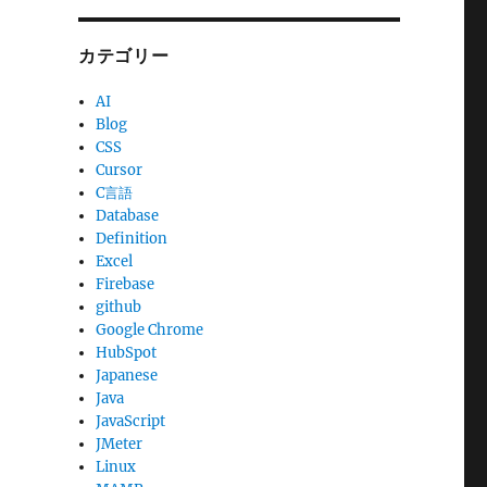
カテゴリー
AI
Blog
CSS
Cursor
C言語
Database
Definition
Excel
Firebase
github
Google Chrome
HubSpot
Japanese
Java
JavaScript
JMeter
Linux