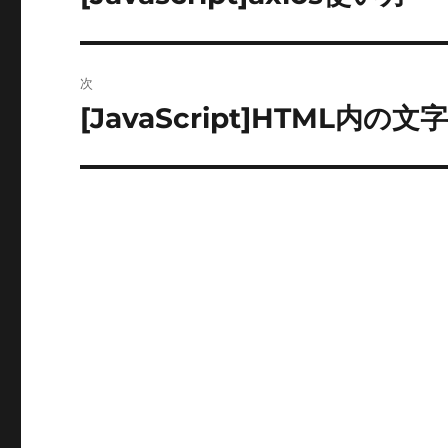
の
ナ
投
ビ
稿:
次
ゲ
[JavaScript]HTML内
次
の
ー
投
シ
稿:
ョ
ン