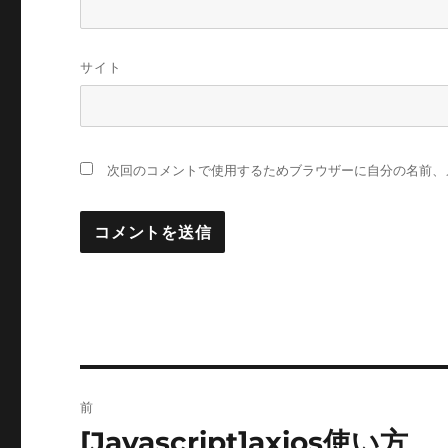
サイト
次回のコメントで使用するためブラウザーに自分の名前、
投
前
稿
[Javascript]axios使い方
前