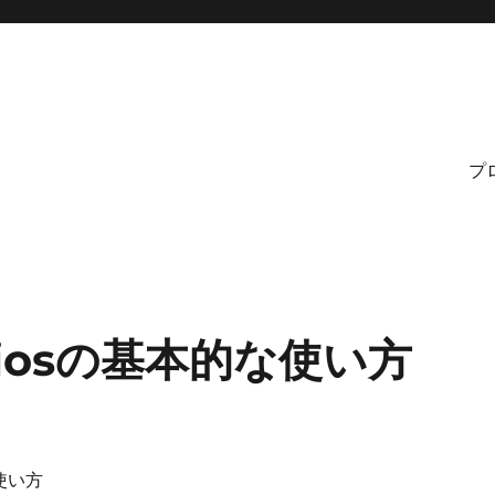
プ
l]axiosの基本的な使い方
使い方