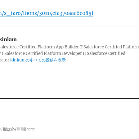
om/s_taro/items/30114cfa370aac6c085f
kinkun
sforce Certified Platform App Builder T Salesforce Certified Platfor
 I Salesforce Certified Platform Developer II Salesforce Certified
rator
kinkun のすべての投稿を表示
る欄は必須項目です