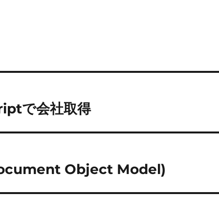
Scriptで会社取得
ocument Object Model)