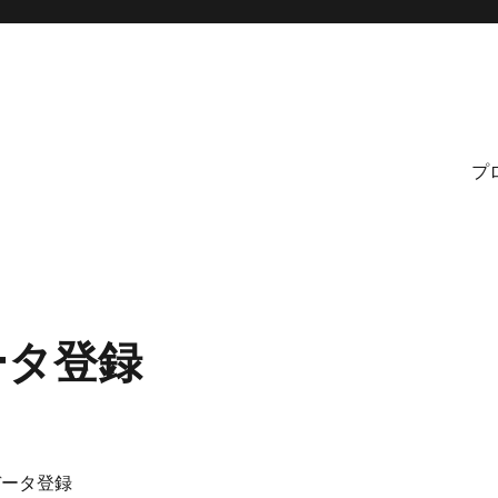
プ
データ登録
社データ登録