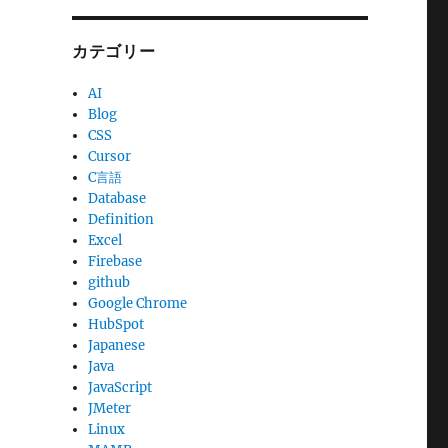
カテゴリー
AI
Blog
CSS
Cursor
C言語
Database
Definition
Excel
Firebase
github
Google Chrome
HubSpot
Japanese
Java
JavaScript
JMeter
Linux