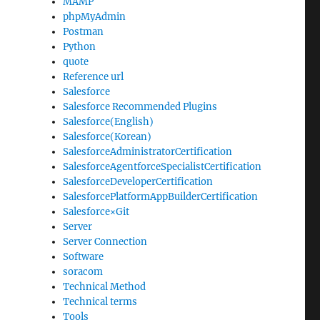
MAMP
phpMyAdmin
Postman
Python
quote
Reference url
Salesforce
Salesforce Recommended Plugins
Salesforce(English)
Salesforce(Korean)
SalesforceAdministratorCertification
SalesforceAgentforceSpecialistCertification
SalesforceDeveloperCertification
SalesforcePlatformAppBuilderCertification
Salesforce×Git
Server
Server Connection
Software
soracom
Technical Method
Technical terms
Tools