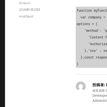
投
kinkun
稿
投
2025年1月23日
function myFunct
者
稿
カ
HubSpot
  var company = {'xxx': {'xxx': 'xxx',}};  const endpoint = xxx`;const 
日:
テ
options = {

ゴ
    'method': 'post','xxx' : {

リ
ー
      'Content-Type' : 'application/json',

      'Authorization': xxx

    },'xxx' : xxx

  };const response = UrlFetchApp.xxx(xxx, options);

}
投稿者:
保有資格 Sale
Developer
Administ