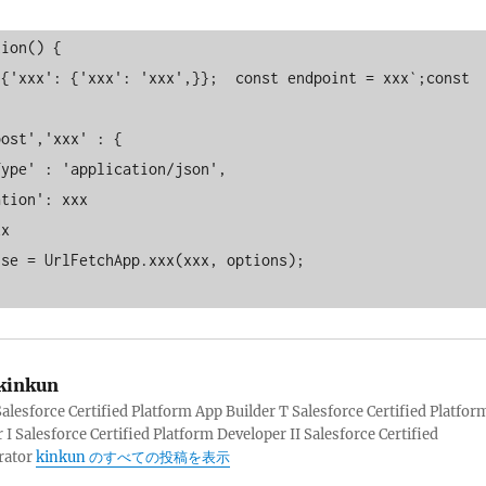
ion() {

kinkun
sforce Certified Platform App Builder T Salesforce Certified Platfor
 I Salesforce Certified Platform Developer II Salesforce Certified
rator
kinkun のすべての投稿を表示