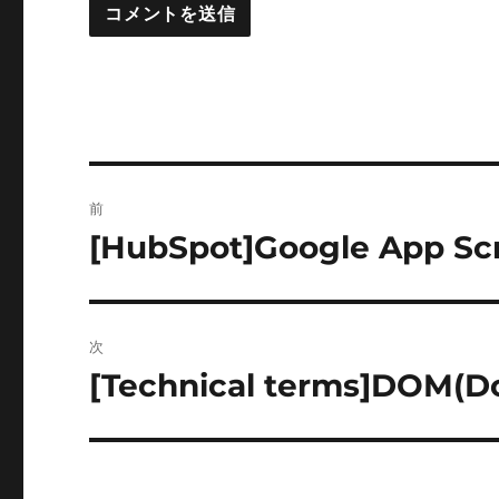
投
前
稿
[HubSpot]Google App 
前
の
ナ
投
ビ
稿:
次
ゲ
[Technical terms]DOM(D
次
の
ー
投
シ
稿: