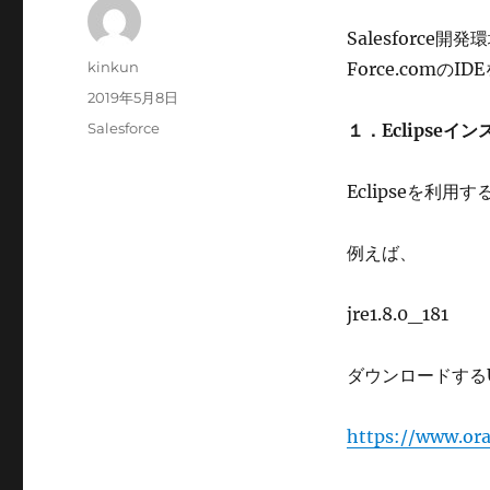
Salesforce
投
kinkun
Force.com
稿
投
2019年5月8日
者
稿
カ
Salesforce
１．Eclipseイ
日:
テ
ゴ
Eclipseを利
リ
ー
例えば、
jre1.8.0_181
ダウンロードする
https://www.ora