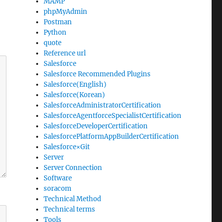
MAMP
phpMyAdmin
Postman
Python
quote
Reference url
Salesforce
Salesforce Recommended Plugins
Salesforce(English)
Salesforce(Korean)
SalesforceAdministratorCertification
SalesforceAgentforceSpecialistCertification
SalesforceDeveloperCertification
SalesforcePlatformAppBuilderCertification
Salesforce×Git
Server
Server Connection
Software
soracom
Technical Method
Technical terms
Tools