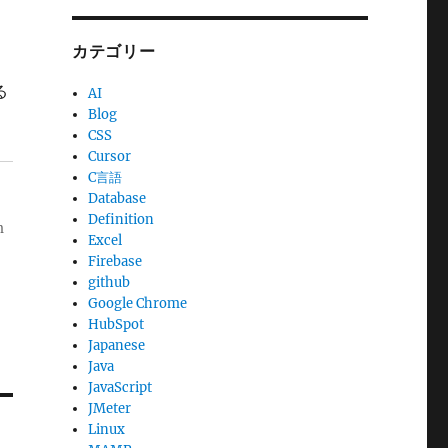
カテゴリー
る
AI
Blog
CSS
Cursor
C言語
Database
Definition
m
Excel
Firebase
github
Google Chrome
HubSpot
Japanese
Java
JavaScript
JMeter
Linux