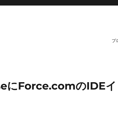
プ
ipseにForce.comのIDEイ