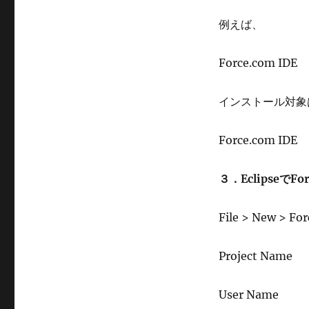
例えば、
Force.com IDE
インストール対象
Force.com IDE
３．Eclipseで
File > New >
Project Name
User Name