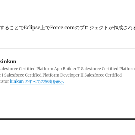
下することでEclipse上でForce.comのプロジェクトが作成され
kinkun
sforce Certified Platform App Builder T Salesforce Certified Platfor
 I Salesforce Certified Platform Developer II Salesforce Certified
rator
kinkun のすべての投稿を表示