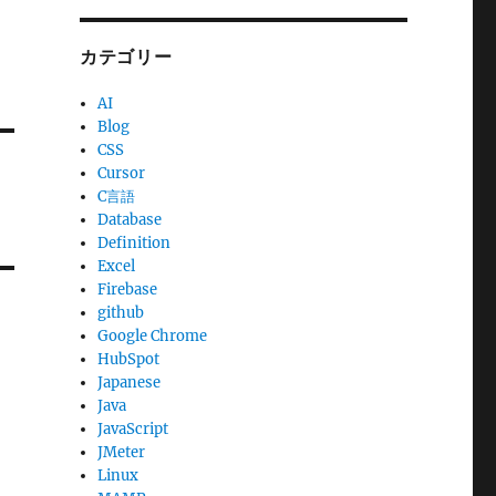
カテゴリー
AI
Blog
CSS
Cursor
C言語
Database
Definition
Excel
Firebase
github
Google Chrome
HubSpot
Japanese
Java
JavaScript
JMeter
Linux