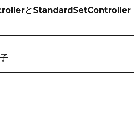
trollerとStandardSetController
算子