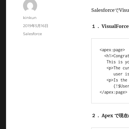
Salesforceで
投
kinkun
稿
投
2019年5月16日
１． VisualF
者
稿
カ
Salesforce
日:
テ
ゴ
<apex:page>

リ
  <h1>Congratulations</h1>

ー
   This is your new Apex Page

   <p>The current company name for this 

      user is: {!$User.CompanyName}</p>

   <p>Is the user active?  

      {!$User.isActive}</p>

</apex:page>
２． Apex で