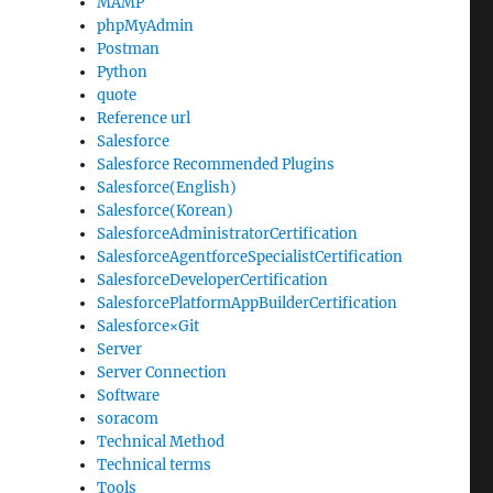
MAMP
phpMyAdmin
Postman
Python
quote
Reference url
Salesforce
Salesforce Recommended Plugins
Salesforce(English)
Salesforce(Korean)
SalesforceAdministratorCertification
SalesforceAgentforceSpecialistCertification
SalesforceDeveloperCertification
SalesforcePlatformAppBuilderCertification
Salesforce×Git
Server
Server Connection
Software
soracom
Technical Method
Technical terms
Tools