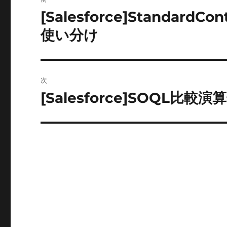
稿
[Salesforce]StandardCon
前
の
ナ
使い分け
投
ビ
稿:
ゲ
次
ー
[Salesforce]SOQL比較演
次
の
シ
投
ョ
稿:
ン