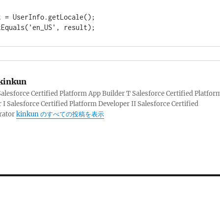
 = UserInfo.getLocale();

tEquals('en_US', result);
kinkun
sforce Certified Platform App Builder T Salesforce Certified Platfor
 I Salesforce Certified Platform Developer II Salesforce Certified
rator
kinkun のすべての投稿を表示