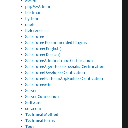
MAMP
phpMyAdmin
Postman
Python
quote
Reference url
Salesforce
Salesforce Recommended Plugins
Salesforce(English)
Salesforce(Korean)
SalesforceAdministratorCertification
SalesforceAgentforceSpecialistCertification
SalesforceDeveloperCertification
SalesforcePlatformAppBuilderCertification
Salesforce×Git
Server
Server Connection
Software
soracom
Technical Method
Technical terms
Tools