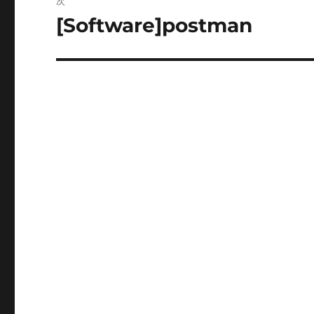
次
ゲ
[Software]postman
次
の
ー
投
シ
稿:
ョ
ン