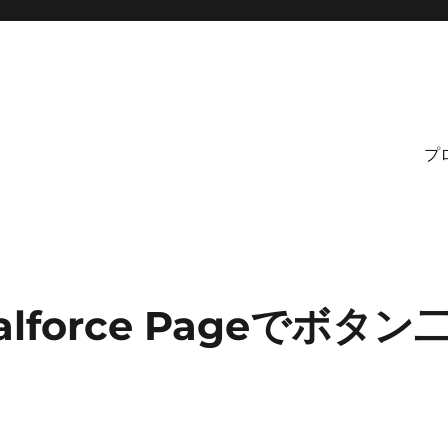
プ
usalforce Pageでボタン