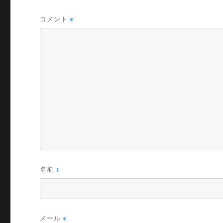
コメント
※
名前
※
メール
※