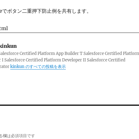
ce Pageでボタン二重押下防止例を共有します。
html
kinkun
sforce Certified Platform App Builder T Salesforce Certified Platfor
 I Salesforce Certified Platform Developer II Salesforce Certified
rator
kinkun のすべての投稿を表示
る欄は必須項目です