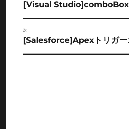
稿
[Visual Studio]comb
前
の
ナ
投
ビ
稿:
次
ゲ
[Salesforce]Apexト
次
の
ー
投
シ
稿:
ョ
ン