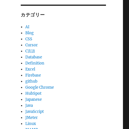
カテゴリー
AI
Blog
CSS
Cursor
C言語
Database
Definition
Excel
Firebase
github
Google Chrome
HubSpot
Japanese
Java
JavaScript
JMeter
Linux