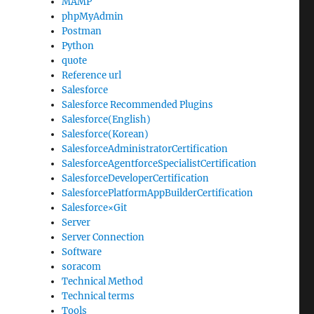
MAMP
phpMyAdmin
Postman
Python
quote
Reference url
Salesforce
Salesforce Recommended Plugins
Salesforce(English)
Salesforce(Korean)
SalesforceAdministratorCertification
SalesforceAgentforceSpecialistCertification
SalesforceDeveloperCertification
SalesforcePlatformAppBuilderCertification
Salesforce×Git
Server
Server Connection
Software
soracom
Technical Method
Technical terms
Tools