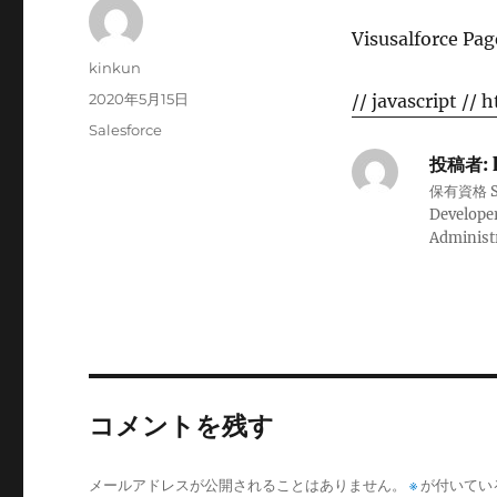
Visusalfor
投
kinkun
稿
投
2020年5月15日
// javascript
// 
者
稿
カ
Salesforce
日:
テ
投稿者:
ゴ
保有資格 Sale
リ
Developer
ー
Administ
コメントを残す
メールアドレスが公開されることはありません。
※
が付いてい