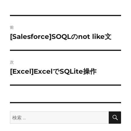
投
前
稿
[Salesforce]SOQLのnot like文
前
の
ナ
投
ビ
稿:
次
ゲ
[Excel]ExcelでSQLite操作
次
の
ー
投
シ
稿:
ョ
検
検
索
ン
索: