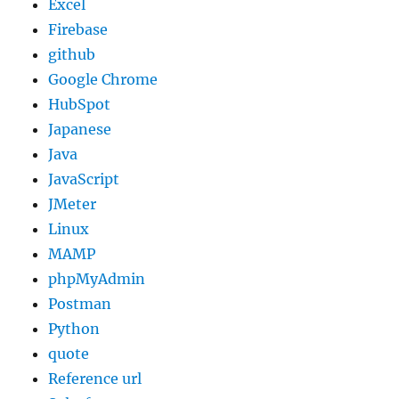
Excel
Firebase
github
Google Chrome
HubSpot
Japanese
Java
JavaScript
JMeter
Linux
MAMP
phpMyAdmin
Postman
Python
quote
Reference url