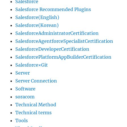
Salesforce
Salesforce Recommended Plugins
Salesforce(English)
Salesforce(Korean)
SalesforceAdministratorCertification
SalesforceAgentforceSpecialistCertification
SalesforceDeveloperCertification
SalesforcePlatformAppBuilderCertification
Salesforce×Git
Server
Server Connection
Software
soracom
Technical Method
Technical terms
Tools