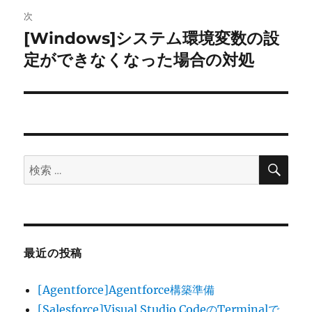
次
ー
[Windows]システム環境変数の設
次
シ
の
定ができなくなった場合の対処
投
ョ
稿:
ン
検
検
索
索:
最近の投稿
[Agentforce]Agentforce構築準備
[Salesforce]Visual Studio CodeのTerminalで