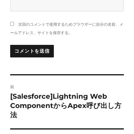
次回のコメントで使用するためブラウザーに自分の名前、メ
ールアドレス、サイトを保存する。
投
前
稿
[Salesforce]Lightning Web
前
の
ComponentからApex呼び出し方
ナ
投
法
ビ
稿:
ゲ