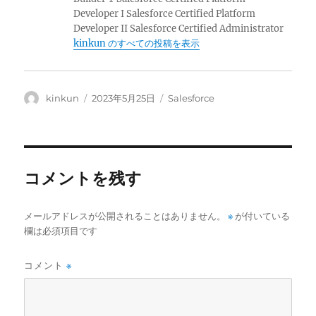
Developer I Salesforce Certified Platform
Developer II Salesforce Certified Administrator
kinkun のすべての投稿を表示
投
投
カ
kinkun
2023年5月25日
Salesforce
稿
稿
テ
者
日:
ゴ
リ
ー
コメントを残す
メールアドレスが公開されることはありません。
※
が付いている
欄は必須項目です
コメント
※