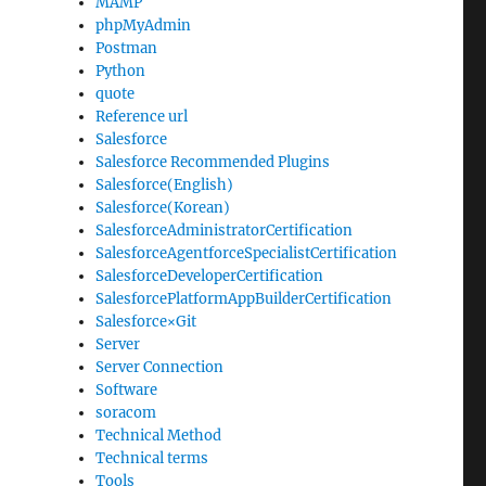
MAMP
phpMyAdmin
Postman
Python
quote
Reference url
Salesforce
Salesforce Recommended Plugins
Salesforce(English)
Salesforce(Korean)
SalesforceAdministratorCertification
SalesforceAgentforceSpecialistCertification
SalesforceDeveloperCertification
SalesforcePlatformAppBuilderCertification
Salesforce×Git
Server
Server Connection
Software
soracom
Technical Method
Technical terms
Tools