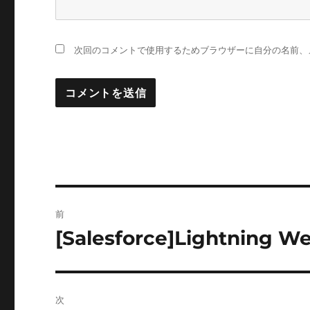
次回のコメントで使用するためブラウザーに自分の名前、
投
前
稿
[Salesforce]Lightn
前
の
ナ
投
ビ
稿:
次