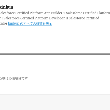
kinkun
sforce Certified Platform App Builder T Salesforce Certified Platfor
 I Salesforce Certified Platform Developer II Salesforce Certified
rator
kinkun のすべての投稿を表示
る欄は必須項目です