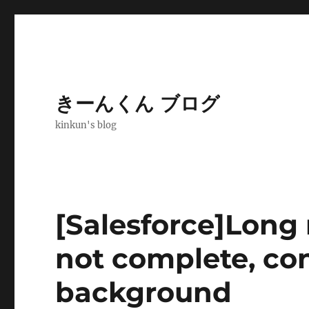
きーんくん ブログ
kinkun's blog
[Salesforce]Long
not complete, co
background