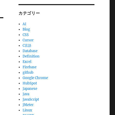
カテゴリー
AI
Blog
CSS
Cursor
C言語
Database
Definition
Excel
Firebase
github
Google Chrome
HubSpot
Japanese
Java
JavaScript
JMeter
Linux