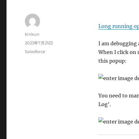
Long running op
投
kinkun
稿
投
2023年7月25日
I am debugging a
者
稿
カ
Salesforce
When I click on m
日:
テ
this popup:
ゴ
リ
ー
You need to man
Log’.