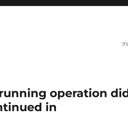
プ
 running operation di
ntinued in