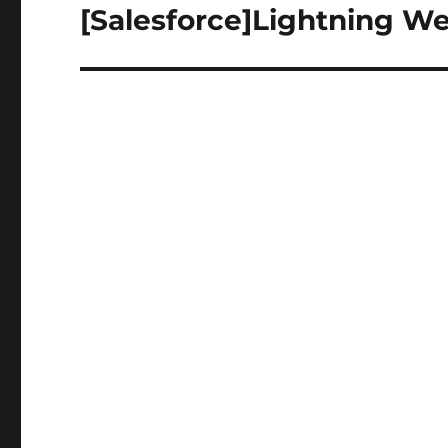
ゲ
[Salesforce]Lightning 
次
の
ー
投
シ
稿:
ョ
ン