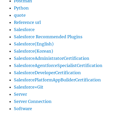
Postman
Python
quote
Reference url
Salesforce
Salesforce Recommended Plugins
Salesforce(English)
Salesforce(Korean)
SalesforceAdministratorCertification
SalesforceAgentforceSpecialistCertification
SalesforceDeveloperCertification
SalesforcePlatformAppBuilderCertification
Salesforce×Git
Server
Server Connection
Software