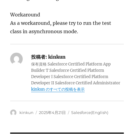
Workaround
As a workaround, please try to run the test
class in asynchronous mode.
投稿者:
kinkun
保有資格 Salesforce Certified Platform App
Builder T Salesforce Certified Platform
Developer I Salesforce Certified Platform
Developer II Salesforce Certified Administrator
kinkun のすべての投稿を表示
投
投
カ
kinkun
2025年4月21日
Salesforce(English)
稿
稿
テ
者
日:
ゴ
リ