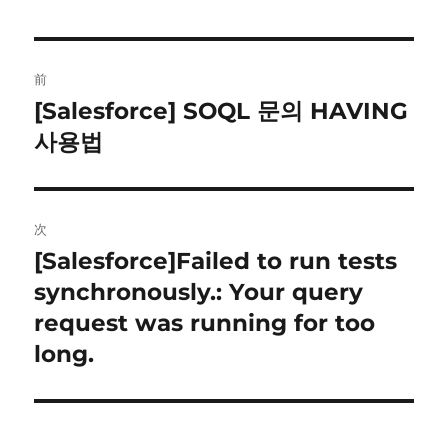
投
前
稿
[Salesforce] SOQL 문의 HAVING
前
の
사용법
ナ
投
ビ
稿:
ゲ
次
[Salesforce]Failed to run tests
次
ー
の
synchronously.: Your query
シ
投
request was running for too
稿:
ョ
long.
ン