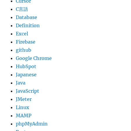
Cursor
C言語
Database
Definition
Excel
Firebase
github
Google Chrome
HubSpot
Japanese
Java
JavaScript
JMeter
Linux
MAMP
phpMyAdmin