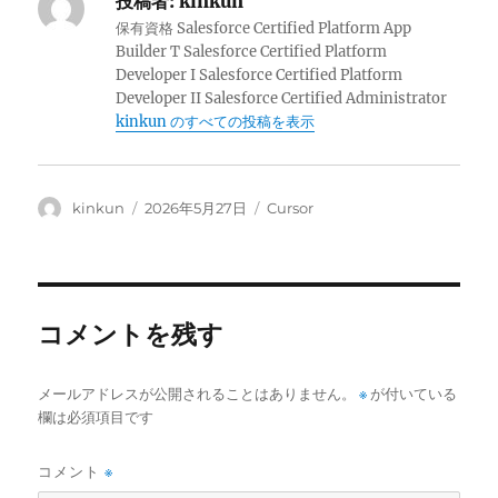
投稿者:
kinkun
保有資格 Salesforce Certified Platform App
Builder T Salesforce Certified Platform
Developer I Salesforce Certified Platform
Developer II Salesforce Certified Administrator
kinkun のすべての投稿を表示
投
投
カ
kinkun
2026年5月27日
Cursor
稿
稿
テ
者
日:
ゴ
リ
ー
コメントを残す
メールアドレスが公開されることはありません。
※
が付いている
欄は必須項目です
コメント
※