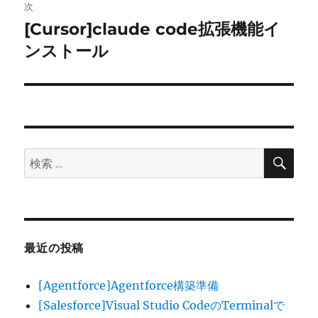
稿:
次
ゲ
[Cursor]claude code拡張機能イ
次
の
ンストール
ー
投
シ
稿:
ョ
ン
検
検
索
索:
最近の投稿
[Agentforce]Agentforce構築準備
[Salesforce]Visual Studio CodeのTerminalで