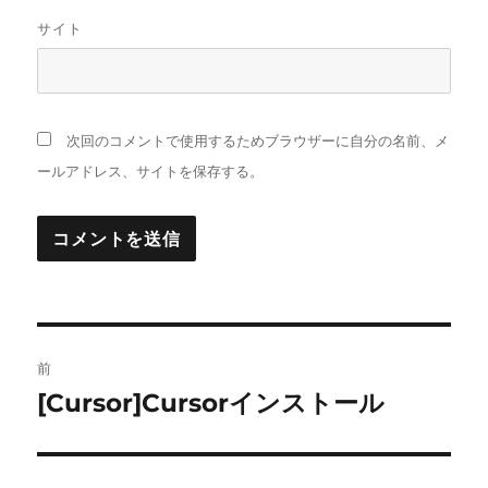
サイト
次回のコメントで使用するためブラウザーに自分の名前、メ
ールアドレス、サイトを保存する。
投
前
稿
[Cursor]Cursorインストール
前
の
ナ
投
ビ