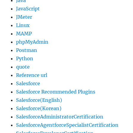
Java
JavaScript
JMeter
Linux
MAMP
phpMyAdmin
Postman
Python
quote
Reference url
Salesforce
Salesforce Recommended Plugins
Salesforce(English)
Salesforce(Korean)
SalesforceAdministratorCertification
SalesforceAgentforceSpecialistCertification