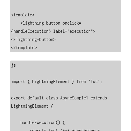
<template>

    <lightning-button onclick=
{handleExecution} label="execution">
</lightning-button>

</template>
js

import { LightningElement } from 'lwc';

export default class AsyncSample1 extends 
LightningElement {

    handleExecution() {

        console.log( '*** Asynchronous 