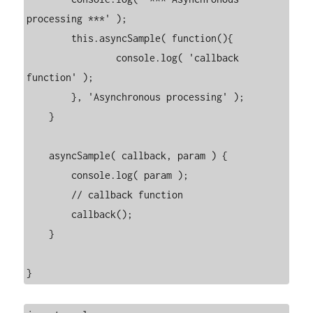
processing ***' );

        this.asyncSample( function(){

                console.log( 'callback 
function' );

        }, 'Asynchronous processing' );

    }

    asyncSample( callback, param ) {

        console.log( param );

        // callback function

        callback();

    }

}