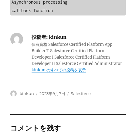
Asynchronous processing

callback function
投稿者:
kinkun
保有資格 Salesforce Certified Platform App
Builder T Salesforce Certified Platform
Developer I Salesforce Certified Platform
Developer II Salesforce Certified Administrator
kinkun のすべての投稿を表示
投
投
カ
kinkun
2023年9月7日
Salesforce
稿
稿
テ
者
日:
ゴ
リ
ー
コメントを残す