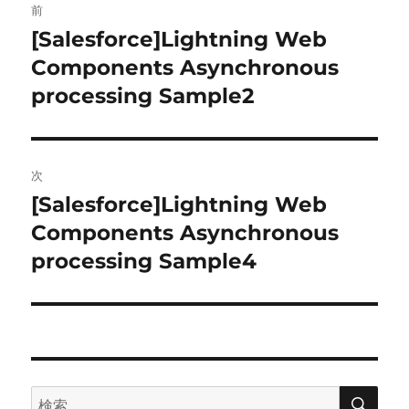
前
稿
[Salesforce]Lightning Web
前
の
Components Asynchronous
ナ
投
processing Sample2
ビ
稿:
ゲ
次
ー
[Salesforce]Lightning Web
次
シ
の
Components Asynchronous
投
ョ
processing Sample4
稿:
ン
検
検
索