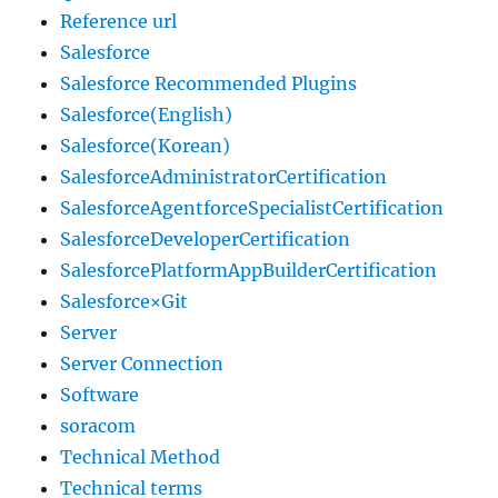
Reference url
Salesforce
Salesforce Recommended Plugins
Salesforce(English)
Salesforce(Korean)
SalesforceAdministratorCertification
SalesforceAgentforceSpecialistCertification
SalesforceDeveloperCertification
SalesforcePlatformAppBuilderCertification
Salesforce×Git
Server
Server Connection
Software
soracom
Technical Method
Technical terms