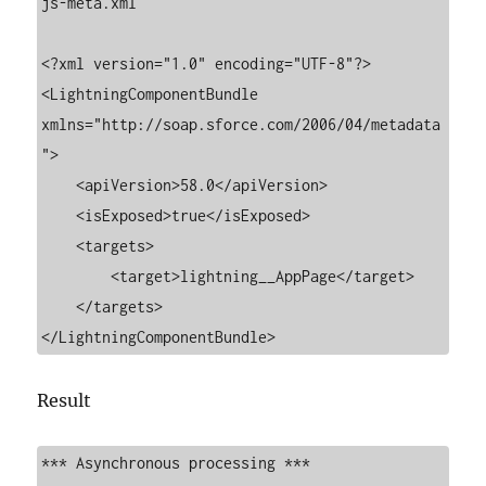
js-meta.xml

<?xml version="1.0" encoding="UTF-8"?>

<LightningComponentBundle 
xmlns="http://soap.sforce.com/2006/04/metadata
">

    <apiVersion>58.0</apiVersion>

    <isExposed>true</isExposed>

    <targets>

        <target>lightning__AppPage</target>

    </targets>

</LightningComponentBundle>
Result
*** Asynchronous processing ***
