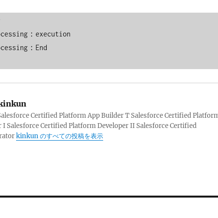


ocessing：execution

ocessing：End

kinkun
sforce Certified Platform App Builder T Salesforce Certified Platfor
 I Salesforce Certified Platform Developer II Salesforce Certified
rator
kinkun のすべての投稿を表示