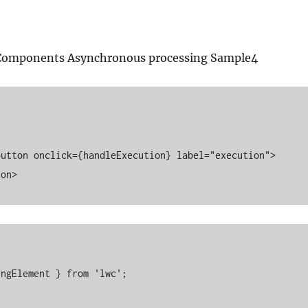
Components Asynchronous processing Sample4
on>

ngElement } from 'lwc';
