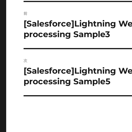
投
前
稿
[Salesforce]Lightning 
前
の
ナ
processing Sample3
投
ビ
稿:
ゲ
次
ー
[Salesforce]Lightning 
次
の
processing Sample5
シ
投
ョ
稿:
ン