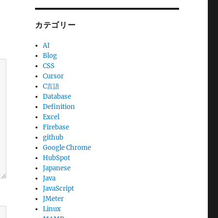
カテゴリー
AI
Blog
CSS
Cursor
C言語
Database
Definition
Excel
Firebase
github
Google Chrome
HubSpot
Japanese
Java
JavaScript
JMeter
Linux