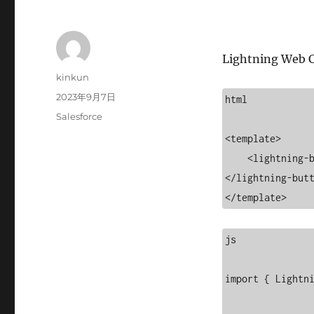
Lightning Web 
投
kinkun
稿
投
2023年9月7日
html

者
稿
カ
Salesforce
日:
テ
<template>

ゴ
    <lightning-button onclick={handleExecution} label="execution">
リ
ー
</lightning-butt
</template>
js

import { Lightni