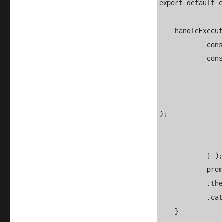
export default c
    handleExecution() {

            console.log( '*** Promise1 ***' );

            const promise = new Promise( function( resolve, reject ) {

                    console.log( 'Asynchronous processing
                    setTimeout( fu
                            console.log(
);

                      
                    },
            } );

            promise

            .then( function(){ console.log( 'Success' ); } )

            .catch( function(){ console.log( 'Failuer' ); } );

    }
