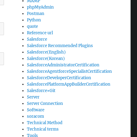
MAMP
phpMyAdmin
Postman
Python
quote
Reference url
Salesforce
Salesforce Recommended Plugins
Salesforce(English)
Salesforce(Korean)
SalesforceAdministratorCertification
SalesforceAgentforceSpecialistCertification
SalesforceDeveloperCertification
SalesforcePlatformAppBuilderCertification
Salesforce×Git
Server
Server Connection
Software
soracom
Technical Method
Technical terms
Tools