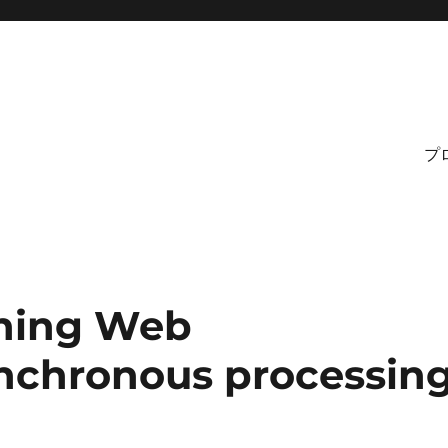
プ
tning Web
chronous processin