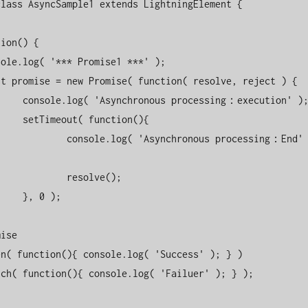
lass AsyncSample1 extends LightningElement {

：execution' );

nction(){

 'Asynchronous processing：End' 
      resolve(); 

 0 );
