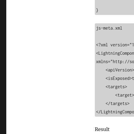
}
js-meta.xml

<?xml version="1
<LightningCompon
xmlns="http://so
    <apiVersion>58.0</apiVersion>

    <isExposed>true</isExposed>

    <targets>

        <target>lightning__AppPage</target>

    </targets>

</LightningComp
Result