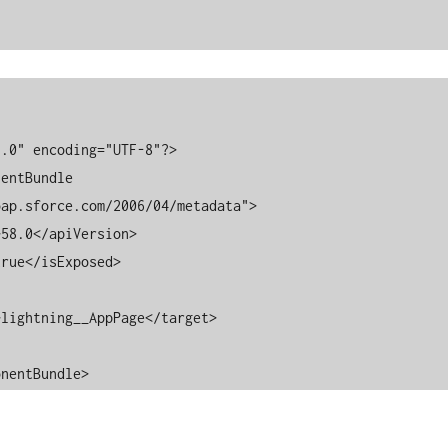
.0" encoding="UTF-8"?>

entBundle 
ap.sforce.com/2006/04/metadata">

onentBundle>