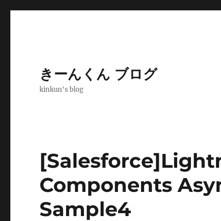
きーんくん ブログ
kinkun's blog
[Salesforce]Ligh
Components Asyn
Sample4