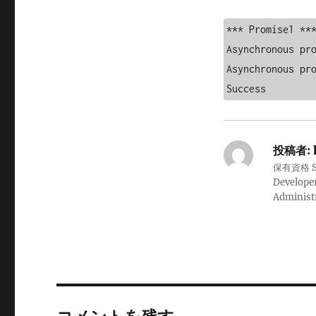
*** Promise1 ***
Asynchronous pr
Asynchronous pr
Success
投稿者:
保有資格 Sale
Developer
Administ